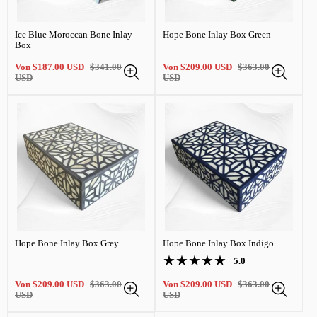
Ice Blue Moroccan Bone Inlay
Hope Bone Inlay Box Green
Box
Verkaufspreis
Regulärer
Verkaufspreis
Regulärer
Von
$187.00 USD
$341.00
Von
$209.00 USD
$363.00
Preis
Preis
USD
USD
Hope Bone Inlay Box Grey
Hope Bone Inlay Box Indigo
1
5.0
Produktbewertungen:
Gesamtbewertung
5.0
Verkaufspreis
Regulärer
Verkaufspreis
Regulärer
Von
$209.00 USD
$363.00
Von
$209.00 USD
$363.00
von
Preis
Preis
USD
USD
5.0
Sternen