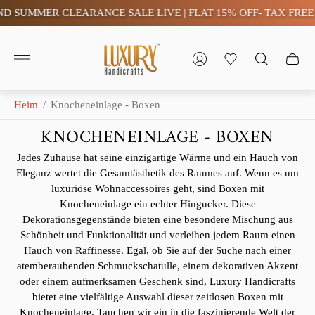
 CLEARANCE SALE LIVE | FLAT 15% OFF- TAX FREE (SAVE)
Store-
Logo"
Heim
/
Knocheneinlage - Boxen
KNOCHENEINLAGE - BOXEN
Jedes Zuhause hat seine einzigartige Wärme und ein Hauch von
Eleganz wertet die Gesamtästhetik des Raumes auf. Wenn es um
luxuriöse Wohnaccessoires geht, sind Boxen mit
Knocheneinlage ein echter Hingucker. Diese
Dekorationsgegenstände bieten eine besondere Mischung aus
Schönheit und Funktionalität und verleihen jedem Raum einen
Hauch von Raffinesse. Egal, ob Sie auf der Suche nach einer
atemberaubenden Schmuckschatulle, einem dekorativen Akzent
oder einem aufmerksamen Geschenk sind, Luxury Handicrafts
bietet eine vielfältige Auswahl dieser zeitlosen Boxen mit
Knocheneinlage. Tauchen wir ein in die faszinierende Welt der