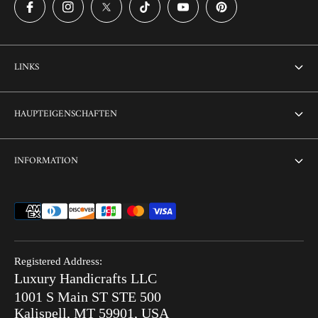
LINKS
Über uns
HAUPTEIGENSCHAFTEN
Kontaktiere uns
Heim
INFORMATION
Anpassung
Thikri-Glaseinlage
Sammelbestellung
Terms & amp; Bedingungen
Kombi-Angebote
FAQ
Datenschutzrichtlinie
Versandfertig
Suchen
Rückgaberecht
End of Summer Sale
Registered Address:
Blog
Luxury Handicrafts LLC
Versandbedingungen
Knocheneinlage V/S MOP
1001 S Main ST STE 500
Nach Bestellung
Kalispell, MT 59901, USA