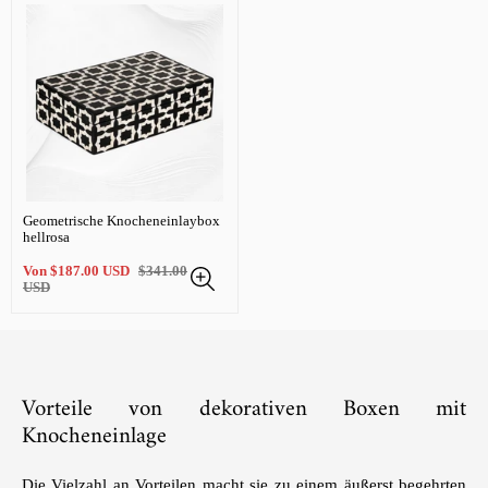
Geometrische Knocheneinlaybox
hellrosa
Verkaufspreis
Regulärer
Von
$187.00 USD
$341.00
Preis
USD
Vorteile von dekorativen Boxen mit
Knocheneinlage
Die Vielzahl an Vorteilen macht sie zu einem äußerst begehrten