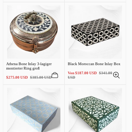
Athena Bone Inlay 3-lagiger
Black Moroccan Bone Inlay Box
montierter Ring groß
Verkaufspreis
Regulärer
Von
$187.00 USD
$341.00
Verkaufspreis
Regulärer
Preis
$275.00 USD
$385.00 USD
USD
Preis