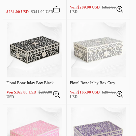
Verkaufspreis
Regulärer
Von
$209.00 USD
$352.00
Verkaufspreis
Regulärer
Preis
$231.00 USD
$341.00 USD
USD
Preis
Floral Bone Inlay Box Black
Floral Bone Inlay Box Grey
Verkaufspreis
Regulärer
Verkaufspreis
Regulärer
Von
$165.00 USD
$297.00
Von
$165.00 USD
$297.00
Preis
Preis
USD
USD