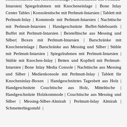
Intarsien
|
Spiegelrahmen mit Knocheneinlage
|
Bone Inlay
Center Tables
|
Konsolentische mit Perlmutt-Intarsien
|
Tablett mit
Perlmutt-Inlay
|
Kommode mit Perlmutt-Intarsien
|
Nachttische
mit Perlmutt-Intarsien
|
Handgeschnitzte Buffet-Sideboards
|
Buffet mit Perlmutt-Intarsien
|
Beistelltische aus Messing und
Silber
|
Boxen mit Perlmutt-Intarsien
|
Barschränke mit
Knocheneinlage
|
Barschränke aus Messing und Silber
|
Stühle
mit Perlmutt-Intarsien
|
Spiegelrahmen mit Perlmutt-Intarsien
|
Stühle mit Knochen-Inlay
|
Betten und Kopfteil mit Perlmutt-
Intarsien
|
Bone Inlay Media Console
|
Nachttische aus Messing
und Silber
|
Medienkonsole mit Perlmutt-Inlay
|
Tablett für
Knocheninlay-Boxen
|
Handgeschnitztes Tagesbett aus Holz
|
Handgeschnitzte Couchtische aus Holz, Mitteltische
|
Handgeschnitzte Holzkommode
|
Couchtische aus Messing und
Silber
|
Messing-Silber-Almirah
|
Perlmutt-Inlay Almirah
|
Schmetterlingsstuhl
|