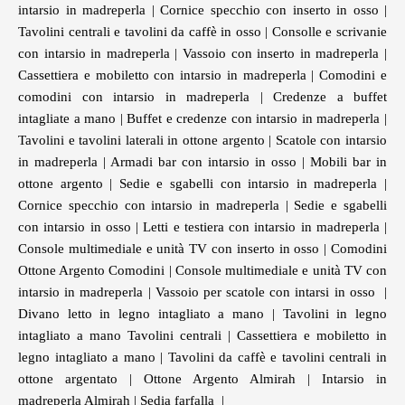
intarsio in madreperla
|
Cornice specchio con inserto in osso
|
Tavolini centrali e tavolini da caffè in osso
|
Consolle e scrivanie
con intarsio in madreperla
|
Vassoio con inserto in madreperla
|
Cassettiera e mobiletto con intarsio in madreperla
|
Comodini e
comodini con intarsio in madreperla
|
Credenze a buffet
intagliate a mano
|
Buffet e credenze con intarsio in madreperla
|
Tavolini e tavolini laterali in ottone argento
|
Scatole con intarsio
in madreperla
|
Armadi bar con intarsio in osso
|
Mobili bar in
ottone argento
|
Sedie e sgabelli con intarsio in madreperla
|
Cornice specchio con intarsio in madreperla
|
Sedie e sgabelli
con intarsio in osso
|
Letti e testiera con intarsio in madreperla
|
Console multimediale e unità TV con inserto in osso
|
Comodini
Ottone Argento Comodini
|
Console multimediale e unità TV con
intarsio in madreperla
|
Vassoio per scatole con intarsi in osso
|
Divano letto in legno intagliato a mano
|
Tavolini in legno
intagliato a mano Tavolini centrali
|
Cassettiera e mobiletto in
legno intagliato a mano
|
Tavolini da caffè e tavolini centrali in
ottone argentato
|
Ottone Argento Almirah
|
Intarsio in
madreperla Almirah
|
Sedia farfalla
|