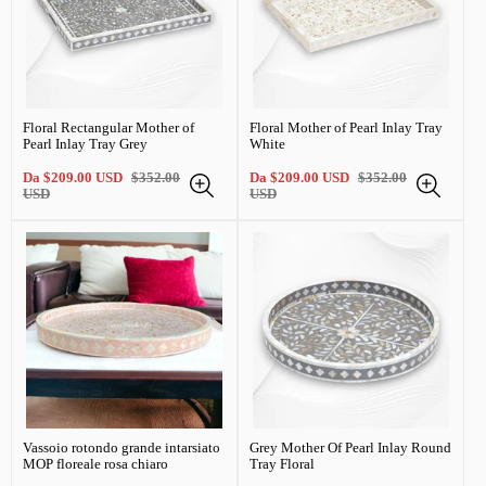
Floral Rectangular Mother of
Floral Mother of Pearl Inlay Tray
Pearl Inlay Tray Grey
White
Prezzo
Prezzo
Prezzo
Prezzo
Da
$209.00 USD
$352.00
Da
$209.00 USD
$352.00
di
regolare
di
regolare
USD
USD
vendita
vendita
Vassoio rotondo grande intarsiato
Grey Mother Of Pearl Inlay Round
MOP floreale rosa chiaro
Tray Floral