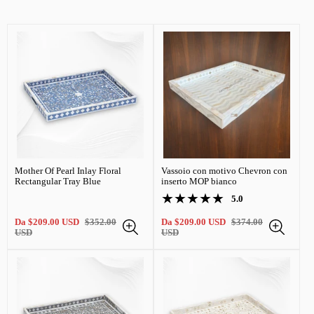
Mother Of Pearl Inlay Floral
Vassoio con motivo Chevron con
Rectangular Tray Blue
inserto MOP bianco
1
5.0
Recensioni
recensioni
dei
totali
Prezzo
Prezzo
Prezzo
Prezzo
Da
$209.00 USD
$352.00
Da
$209.00 USD
$374.00
prodotti:
di
regolare
di
regolare
USD
USD
5.0
vendita
vendita
su
5.0
stelle