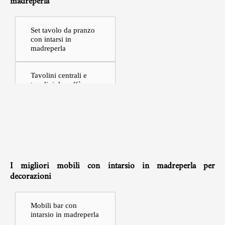
madreperla
Set tavolo da pranzo
con intarsi in
madreperla
Tavolini centrali e
tavolini da caffè con
intarsio in madreperla
Buffet e credenze con
intarsio in madreperla
Consolle con intarsio
I migliori mobili con intarsio in madreperla per
in madreperla |
decorazioni
Scrivanie
Console multimediale
Mobili bar con
con intarsio in
intarsio in madreperla
madreperla | Mobile