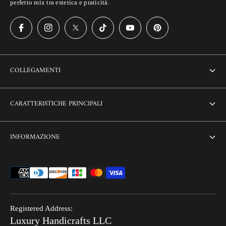
perfetto mix tra estetica e praticità.
COLLEGAMENTI
About Us
CARATTERISTICHE PRINCIPALI
Contact us
Home
INFORMAZIONE
Customization
Thikri Glass Inlay
Sell Our Furniture
Terms & Conditions
Combo Offers
FAQ
Privacy Policy
Ready to Ship
Search
Refund Policy
End of Summer Sale
Registered Address:
Blog
Luxury Handicrafts LLC
Shipping Policy