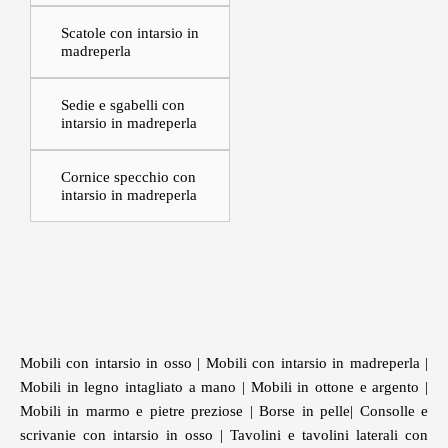
TV
Scatole con intarsio in
madreperla
Cassettiera e
mobiletto con intarsi
in madreperla
Sedie e sgabelli con
intarsio in madreperla
Tavolini e tavolini
laterali con intarsio in
Cornice specchio con
madreperla
intarsio in madreperla
Mobili con intarsio in osso
|
Mobili con intarsio in madreperla
|
Mobili in legno intagliato a mano
|
Mobili in ottone e argento
|
Mobili in marmo e pietre preziose
|
Borse in pelle
|
Consolle e
scrivanie con intarsio in osso
|
Tavolini e tavolini laterali con