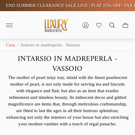
SUMMER CLEARANCE SALE LIVE | FLAT 15% OFF- TAX FREE (SA
Logo
del
negozio"
Casa
/
Intarsio in madreperla - Vassoio
INTARSIO IN MADREPERLA -
VASSOIO
The mother of pearl inlay tray, inlaid with the finest pearlescent
mother of pearl, is not only made for serving tea and biscuits
with elegance and flair, but also as an item that exudes
refinement and timeless beauty. Its iridescent decor and gilded
magnificence are items that, through meticulous craftsmanship,
are fitted to last the ages in all their lustrous splendour,
enhancing not only the interiors of your house but also enriching
your modern vanities with a touch of regal panache.