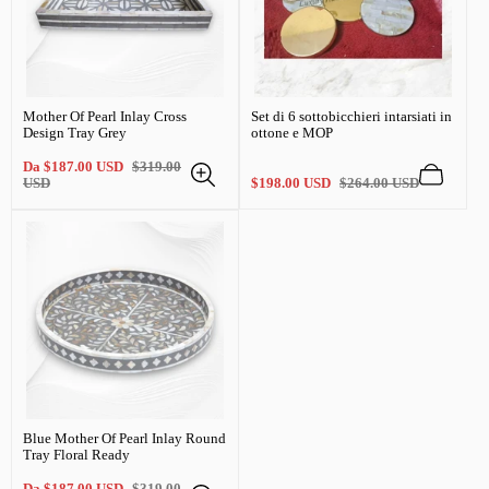
Mother Of Pearl Inlay Cross
Set di 6 sottobicchieri intarsiati in
Design Tray Grey
ottone e MOP
Prezzo
Prezzo
Da
$187.00 USD
$319.00
di
regolare
Prezzo
Prezzo
USD
$198.00 USD
$264.00 USD
vendita
di
regolare
vendita
Blue Mother Of Pearl Inlay Round
Tray Floral Ready
Prezzo
Prezzo
Da
$187.00 USD
$319.00