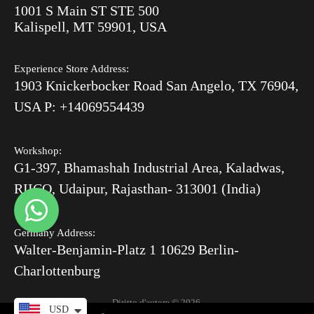
Bone Inlay V/S MOP
1001 S Main ST STE 500
After Order
Kalispell, MT 59901, USA
Luxury Handicrafts
Experience Store Address:
Luxury Handicrafts UAE
1903 Knickerbocker Road San Angelo, TX 76904,
Sitemap
USA P: +14069554439
Workshop:
G1-397, Bhamashah Industrial Area, Kaladwas,
RIICO, Udaipur, Rajasthan- 313001 (India)
Germany Address:
Walter-Benjamin-Platz 1 10629 Berlin-
Charlottenburg
Diritto d'autore © 2026.
USD