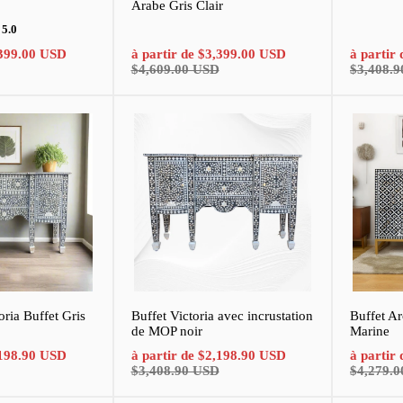
Arabe Gris Clair
1
5.0
total
Prix
Prix
Prix
Prix
399.00 USD
à partir de
$3,399.00 USD
à partir
des
normal
de
normal
de
examens
$4,609.00 USD
$3,408.
vente
vente
ria Buffet Gris
Buffet Victoria avec incrustation
Buffet A
de MOP noir
Marine
Prix
Prix
Prix
Prix
198.90 USD
à partir de
$2,198.90 USD
à partir
normal
de
normal
de
$3,408.90 USD
$4,279.
vente
vente