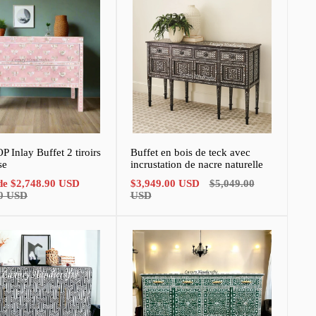
 Inlay Buffet 2 tiroirs
Buffet en bois de teck avec
se
incrustation de nacre naturelle
Prix
Prix
Prix
 de
$2,748.90 USD
$3,949.00 USD
$5,049.00
normal
de
normal
90 USD
USD
vente