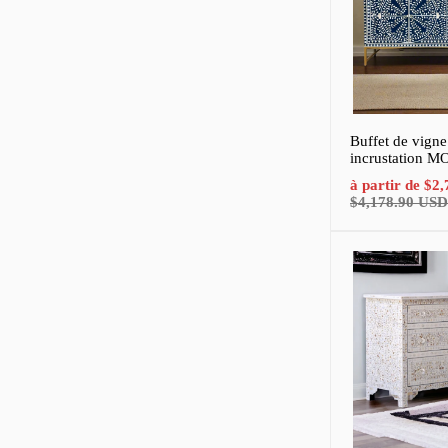
Buffet de vigne
incrustation MO
Prix
à partir de
$2,
de
$4,178.90 USD
vente