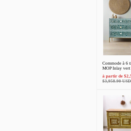
Commode à 6 tir
MOP Inlay vert 
Prix
à partir de
$2,
de
$3,958.90 USD
vente