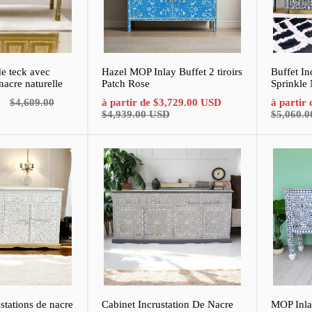
de teck avec
Hazel MOP Inlay Buffet 2 tiroirs
Buffet In
nacre naturelle
Patch Rose
Sprinkle 
Prix
Prix
Prix
Prix
$4,609.00
à partir de
$3,729.00 USD
à partir
normal
de
normal
de
$4,939.00 USD
$5,060.
vente
vente
stations de nacre
Cabinet Incrustation De Nacre
MOP Inlay