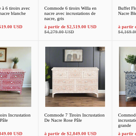
à 6 tiroirs avec
Commode 6 tiroirs Willa en
Buffet Fl
 nacre blanche
nacre avec incrustations de
Nacre Ble
nacre, gris
Prix
Prix
Prix
Prix
519.00 USD
à partir de
$2,519.00 USD
à partir
normal
de
normal
de
$4,279.00 USD
$4,169.
vente
vente
irs Incrustation
Commode 7 Tiroirs Incrustation
Commode 
Pâle
De Nacre Rose Pâle
incrustat
grande
Prix
Prix
Prix
Prix
849.00 USD
à partir de
$2,849.00 USD
à partir