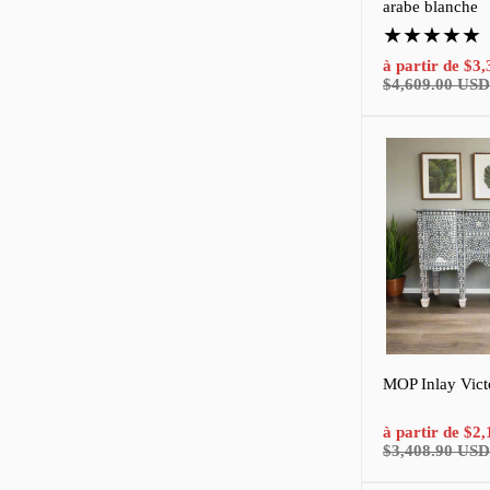
arabe blanche
Commentaires
sur
Prix
à partir de
$3,
les
de
$4,609.00 USD
produits:
vente
5.0
sur
5.0
statistiques
MOP Inlay Victo
Prix
à partir de
$2,
de
$3,408.90 USD
vente