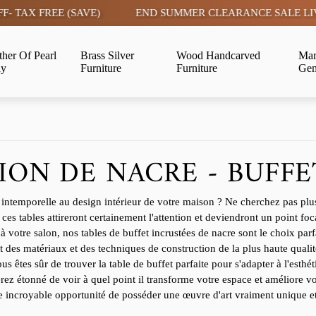
E)
END SUMMER CLEARANCE SALE LIVE | FLAT 15% OFF- 
her Of Pearl
Brass Silver
Wood Handcarved
Mar
ay
Furniture
Furniture
Gem
ION DE NACRE - BUFFET
ntemporelle au design intérieur de votre maison ? Ne cherchez pas plus 
ces tables attireront certainement l'attention et deviendront un point fo
 votre salon, nos tables de buffet incrustées de nacre sont le choix parfa
des matériaux et des techniques de construction de la plus haute qualité 
vous êtes sûr de trouver la table de buffet parfaite pour s'adapter à l'es
ez étonné de voir à quel point il transforme votre espace et améliore vo
incroyable opportunité de posséder une œuvre d'art vraiment unique et 