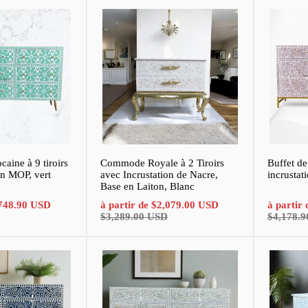
ine à 9 tiroirs
Commode Royale à 2 Tiroirs
Buffet de
on MOP, vert
avec Incrustation de Nacre,
incrustat
Base en Laiton, Blanc
Prix
Prix
Prix
Prix
748.90 USD
à partir de
$2,079.00 USD
à partir
normal
de
normal
de
$3,289.00 USD
$4,178.
vente
vente