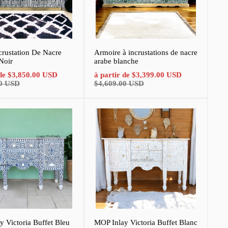
crustation De Nacre
Armoire à incrustations de nacre
Noir
arabe blanche
Prix
Prix
Prix
 de
$3,850.00 USD
à partir de
$3,399.00 USD
normal
de
normal
00 USD
$4,609.00 USD
vente
 Victoria Buffet Bleu
MOP Inlay Victoria Buffet Blanc