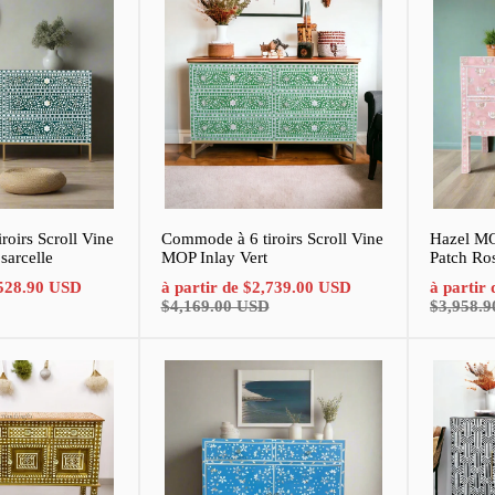
oirs Scroll Vine
Commode à 6 tiroirs Scroll Vine
Hazel MOP
sarcelle
MOP Inlay Vert
Patch Ro
Prix
Prix
Prix
Prix
528.90 USD
à partir de
$2,739.00 USD
à partir
normal
de
normal
de
$4,169.00 USD
$3,958.
vente
vente