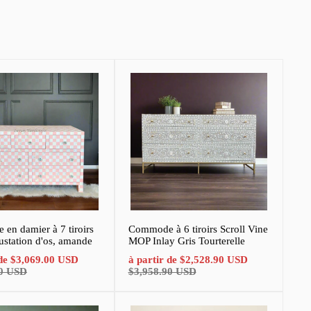
en damier à 7 tiroirs
Commode à 6 tiroirs Scroll Vine
ustation d'os, amande
MOP Inlay Gris Tourterelle
Prix
Prix
Prix
 de
$3,069.00 USD
à partir de
$2,528.90 USD
normal
de
normal
00 USD
$3,958.90 USD
vente