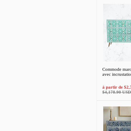
Commode maroca
avec incrustati
Prix
à partir de
$2,
de
$4,178.90 USD
vente