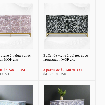
 vigne à volutes avec
Buffet de vigne à volutes avec
ion MOP gris
incrustation MOP gris
Prix
Prix
Prix
 de
$2,748.90 USD
à partir de
$2,748.90 USD
normal
de
normal
90 USD
$4,178.90 USD
vente