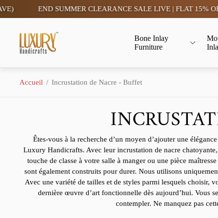
MMER CLEARANCE SALE LIVE | FLAT 15% OFF- TAX FREE (SAV
Logo
Bone Inlay
Mot
du
Furniture
Inl
magasin"
Accueil
/
Incrustation de Nacre - Buffet
INCRUSTAT
Êtes-vous à la recherche d’un moyen d’ajouter une élégance i
Luxury Handicrafts. Avec leur incrustation de nacre chatoyante, 
touche de classe à votre salle à manger ou une pièce maîtresse à
sont également construits pour durer. Nous utilisons uniquement 
Avec une variété de tailles et de styles parmi lesquels choisir, 
dernière œuvre d’art fonctionnelle dès aujourd’hui. Vous ser
contempler. Ne manquez pas cette 