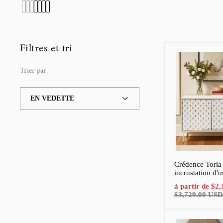
Filtres et tri
Trier par
Trier
par
Crédence Toria
incrustation d'o
Prix
à partir de
$2,
de
$3,729.00 USD
vente