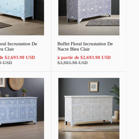
oral Incrustation De
Buffet Floral Incrustation De
u Clair
Nacre Bleu Clair
Prix
Prix
Prix
 de
$2,693.90 USD
à partir de
$2,693.90 USD
normal
de
normal
90 USD
$3,903.90 USD
vente