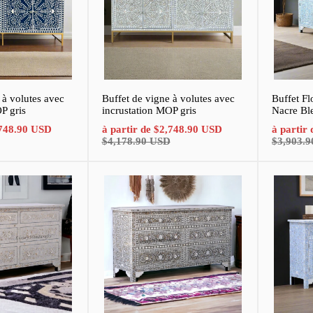
 à volutes avec
Buffet de vigne à volutes avec
Buffet Fl
P gris
incrustation MOP gris
Nacre Ble
Prix
Prix
Prix
Prix
748.90 USD
à partir de
$2,748.90 USD
à partir
normal
de
normal
de
$4,178.90 USD
$3,903.
vente
vente