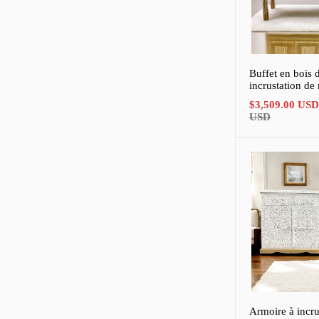
Buffet en bois 
incrustation de 
Prix
$3,509.00 USD
de
USD
vente
Armoire à incru