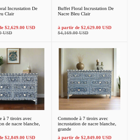
oral Incrustation De
Buffet Floral Incrustation De
u Clair
Nacre Bleu Clair
Prix
Prix
Prix
 de
$2,629.00 USD
à partir de
$2,629.00 USD
normal
de
normal
00 USD
$4,169.00 USD
vente
à 7 tiroirs avec
Commode à 7 tiroirs avec
ion de nacre blanche,
incrustation de nacre blanche,
grande
Prix
Prix
Prix
 de
$2,849.00 USD
à partir de
$2,849.00 USD