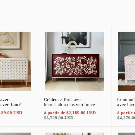
 avec
Crédence Toria avec
Commode 
s vert foncé
incrustation d'os vert foncé
avec incr
Prix
Prix
Prix
Prix
189.00 USD
à partir de
$2,189.00 USD
à partir
normal
de
normal
de
$3,729.00 USD
$4,279.
vente
vente