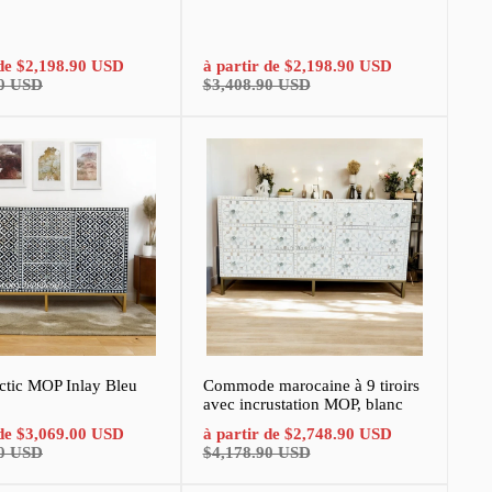
Prix
Prix
Prix
 de
$2,198.90 USD
à partir de
$2,198.90 USD
normal
de
normal
90 USD
$3,408.90 USD
vente
rctic MOP Inlay Bleu
Commode marocaine à 9 tiroirs
avec incrustation MOP, blanc
Prix
Prix
Prix
 de
$3,069.00 USD
à partir de
$2,748.90 USD
normal
de
normal
00 USD
$4,178.90 USD
vente