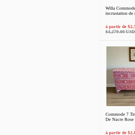
Willa Commode 
incrustation de
Prix
à partir de
$2,
de
$4,279.00 USD
vente
Commode 7 Tiro
De Nacre Rose 
Prix
à partir de
$2,