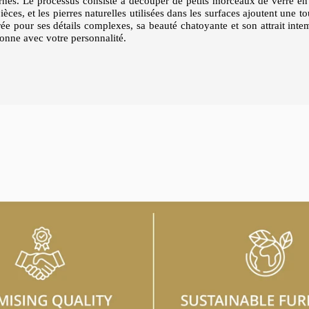
 ornés. Le processus consiste à découper de petits morceaux de verre en
pièces, et les pierres naturelles utilisées dans les surfaces ajoutent une 
rée pour ses détails complexes, sa beauté chatoyante et son attrait int
onne avec votre personnalité.