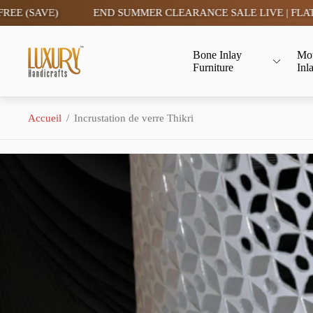
VE)
END SUMMER CLEARANCE SALE LIVE | FLAT 15% OFF
Logo
Bone Inlay
Mot
du
Furniture
Inl
magasin"
Accueil
/
Incrustation de verre Thikri