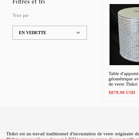
Filtres et tri
Trier par
Trier
par
Table d'appoint
géométrique ave
de verre Thikri
Prix
$878.90 USD
de
vente
Thikri est un travail traditionnel d'incrustation de verre originaire