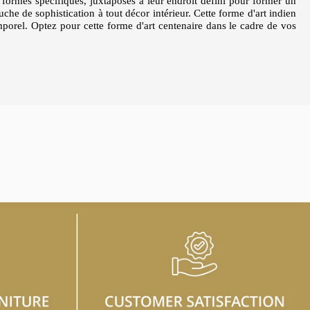
 formes spécifiques, juxtaposés à leur endroit défini pour former un
touche de sophistication à tout décor intérieur. Cette forme d'art indien
emporel. Optez pour cette forme d'art centenaire dans le cadre de vos