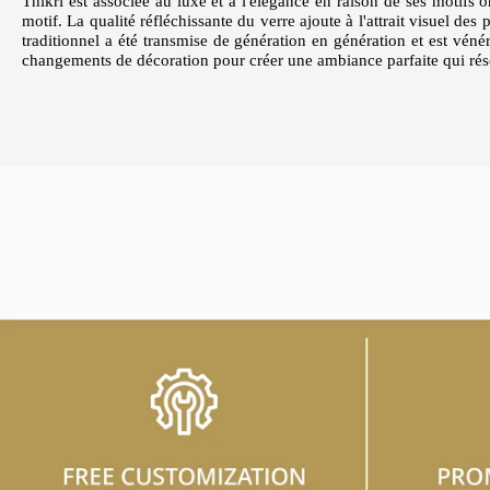
Thikri est associée au luxe et à l'élégance en raison de ses motifs
motif. La qualité réfléchissante du verre ajoute à l'attrait visuel des 
traditionnel a été transmise de génération en génération et est véné
changements de décoration pour créer une ambiance parfaite qui rés