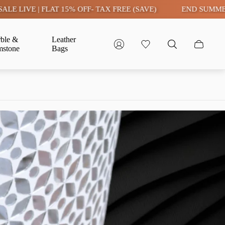
| FLAT 15% OFF- TAX FREE (SAVE)
END SUMMER CLEARAN
ble &
Leather
stone
Bags