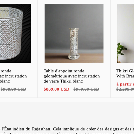
 ronde
Table d'appoint ronde
Thikri Gl
c incrustation
géométrique avec incrustation
With Bra
 blanc
de verre Thikri blanc
Prix
à partir
Prix
Prix
Prix
de
$988.90 USD
$869.00 USD
$979.00 USD
$2,299.
normal
de
normal
vente
vente
 de l'État indien du Rajasthan. Cela implique de créer des designs et des 