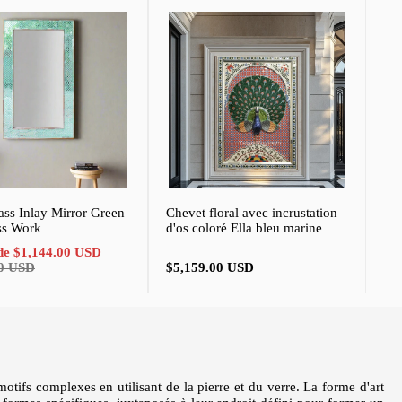
ass Inlay Mirror Green
Chevet floral avec incrustation
ss Work
d'os coloré Ella bleu marine
Prix
 de
$1,144.00 USD
normal
Prix
00 USD
$5,159.00 USD
normal
motifs complexes en utilisant de la pierre et du verre. La forme d'art