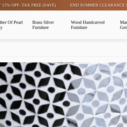
- TAX FREE (SAVE)
END SUMMER CLEARANCE SALE LIVE 
her Of Pearl
Brass Silver
Wood Handcarved
Mar
ay
Furniture
Furniture
Gem