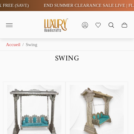
FREE (SAVE)
END SUMMER CLEARANCE SALE LIVE | FLAT
Logo
du
magasin"
Accueil
/
Swing
SWING