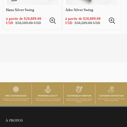
Hana Silver Swing
Aiko Silver Swing
Prix
Prix
à partir de
$20,889.00
à partir de
$20,889.00
de
Prix
de
Prix
USD
$50,589.00 USD
USD
$50,589.00 USD
vente
normal
vente
normal
À PROPOS