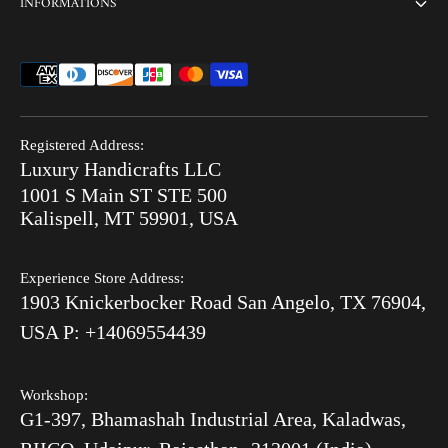
INFORMATIONS
Personnalisation
Incrustation de verre Thikri
Commande en vrac
termes et conditions
Offres combinées
FAQ
politique de confidentialité
Prêt pour l'expédition
Recherche
Politique de retour
End of Summer Sale
Registered Address:
Blog
Luxury Handicrafts LLC
Politique d'expédition
Incrustation osseuse V/S MOP
1001 S Main ST STE 500
Après la commande
Kalispell, MT 59901, USA
Luxury Handicrafts
Experience Store Address:
Luxury Handicrafts UAE
1903 Knickerbocker Road San Angelo, TX 76904,
Sitemap
USA P: +14069554439
Workshop:
G1-397, Bhamashah Industrial Area, Kaladwas,